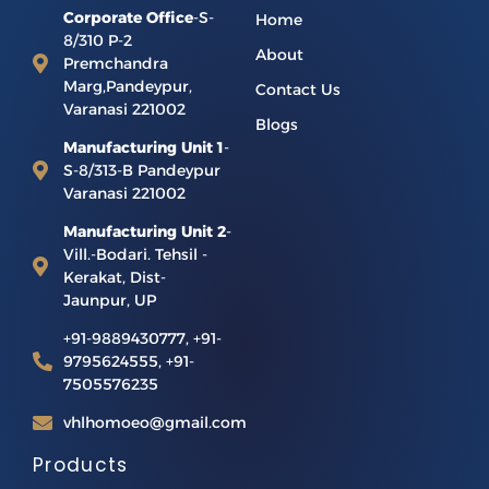
Corporate Office
-S-
Home
8/310 P-2
About
Premchandra
Marg,Pandeypur,
Contact Us
Varanasi 221002
Blogs
Manufacturing Unit 1
-
S-8/313-B Pandeypur
Varanasi 221002
Manufacturing Unit 2
-
Vill.-Bodari. Tehsil -
Kerakat, Dist-
Jaunpur, UP
+91-9889430777, +91-
9795624555, +91-
7505576235
vhlhomoeo@gmail.com
Products